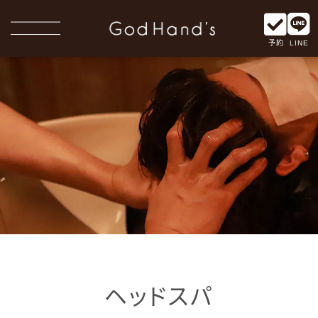


予約
LINE
ヘッドスパ
HEAD SPA